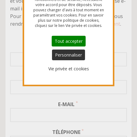
et vous serez recontacté rapidement à l'adresse e-
votre accord pour être déposés. Vous
mail indiquée.
pouvez changer d'avis à tout moment en
paramétrant vos cookies. Pour en savoir
Pour une demande de candidature, merci de vous
plus sur notre politique de cookies,
rendre directement sur notre page
recrutement
.
cliquez sur le lien Vie privée et cookies.
Tout accepter
PRÉNOM
Personnaliser
Vie privée et cookies
NOM
E-MAIL
TÉLÉPHONE