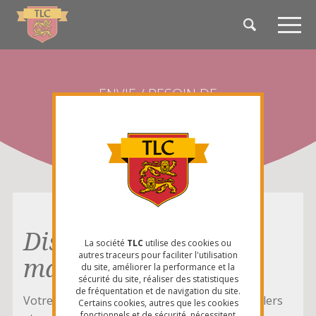
Aller
Panneau de gestion des cookies
Che
au
dan
contenu
ce
NAVI
principal
sit
PRINC
ENVIE / BESOIN DE
Nous contacter
Fil
Accueil
Nous contacter
d'Ariane
Discutons dès
La société
TLC
utilise des cookies ou
autres traceurs pour faciliter l'utilisation
maintenant !
du site, améliorer la performance et la
sécurité du site, réaliser des statistiques
de fréquentation et de navigation du site.
Votre message sera lu par l'un de nos conseillers
Certains cookies, autres que les cookies
fonctionnels et de sécurité, nécessitent